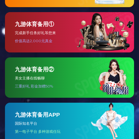
等级的净化室中心的负压差应大于5Pa，在清洁区域和非清洁
区域中心的负压差也相同有必要超越5Pa。一个洁净车间的换
风根据净化室的等级来决议计划，不相同等级的净化车间的换
风不相同，清洁等级越高的洁净车间每钟头的换风越常常。
本文网址 ： /product/40.html
标签 ：
上一篇 ：
电子产品无尘车间
下一篇 ：
精密仪器无尘车间
相关产品