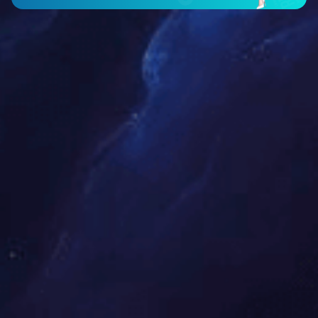
找不到任何内容
净化工程
净化设备
电子厂净化车间
FFU
实验室净化车间
传递窗
食品厂净化车间
风淋室
手术室净化车间
洁净棚