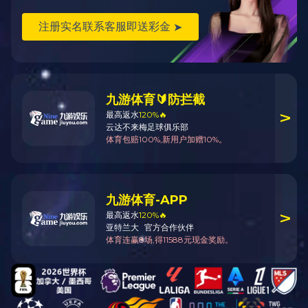
在电子洁净车间的设计方案、安裝、选择油烟净化器与岩棉彩
钢板的那时候有什么有必要留心的要点呢?这种看上去不太重要
的地方，却一般极大地危害了电子器件洁净车间的清洁高效率
与洁净度等级。而且这种重要的地方，不但电子洁净车间中可
用，在食品厂、制药业洁净车间、洁净无菌车间中相同可用，
那麼在电子器件出产车间中有什么留心要害点呢?
一、就是净化车间的装修隔断、现浇板、墙面的彩钢瓦板才的
采用，一般选用50mm厚的夹心彩钢板比较融入，不但美观大
方，而且刚度强。在环氧地坪选料层面，一般电子器件出产车
间工业厂房采用静电感应的环氧树脂胶或是PVC环氧地坪较
多。在高效送风口的选择上，一般在规则较高的净化室中，可
以选择液槽正压送风口，在冲孔网板可以选择选用喷漆铝合金
板，那样不易积灰，不容易锈蚀，而且清理起來方便快捷。