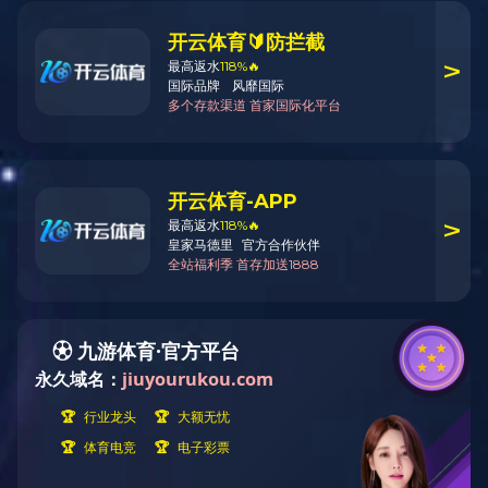
在电子洁净车间的设计方案、安裝、选择油烟净化器与岩棉彩钢板的
那时候有什么有必要留心的要点呢?这种看上去不太重要的地方，却一
般极大地危害了电子器件洁净车间的清洁高效率与洁净度等级。而且
这种重要的地方，不但电子洁净车间中可用，在食品厂、制药业洁净
车间、洁净无菌车间中相同可用，那麼在电子器件出产车间中有什么
留心要害点呢?
所属分类 ：
电子无尘洁净车间
浏览次数 ：
...
发布时间 ： 2025-09-09
立即咨询
详细介绍